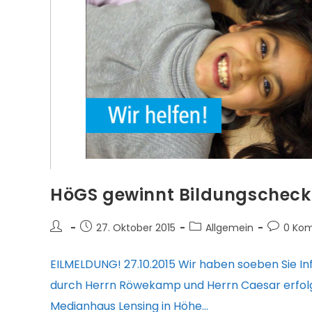
HöGS gewinnt Bildungscheck
Beitrags-
Beitrag
Beitrags-
Beitrags-
27. Oktober 2015
Allgemein
0 Ko
Autor:
veröffentlicht:
Kategorie:
Komment
EILMELDUNG! 27.10.2015 Wir haben soeben Sie I
durch Herrn Röwekamp und Herrn Caesar erfolgr
Medianhaus Lensing in Höhe…