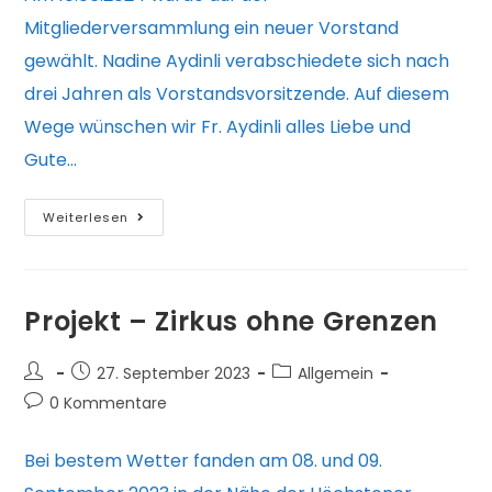
Mitgliederversammlung ein neuer Vorstand
gewählt. Nadine Aydinli verabschiedete sich nach
drei Jahren als Vorstandsvorsitzende. Auf diesem
Wege wünschen wir Fr. Aydinli alles Liebe und
Gute…
Neuer
Weiterlesen
Vorstand
Projekt – Zirkus ohne Grenzen
Beitrags-
Beitrag
Beitrags-
27. September 2023
Allgemein
Autor:
veröffentlicht:
Kategorie:
Beitrags-
0 Kommentare
Kommentare:
Bei bestem Wetter fanden am 08. und 09.