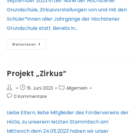
September 2023 in der Nähe der Höchstener
Grundschule, Zirkusvorstellungen von und mit den
Schüler*innen aller Jahrgänge der Höchstener
Grundschule statt. Bereits in…
Projekt
Weiterlesen
–
Zirkus
ohne
Projekt „Zirkus“
Grenzen
Beitrags-
Beitrag
Beitrags-
15. Juni 2023
Allgemein
Autor:
veröffentlicht:
Kategorie:
Beitrags-
0 Kommentare
Kommentare:
Liebe Eltern, liebe Mitglieder des Fördervereins der
HöGs, zu unserem letzten Stammtisch am
Mittwoch dem 24.05.2023 haben wir unser