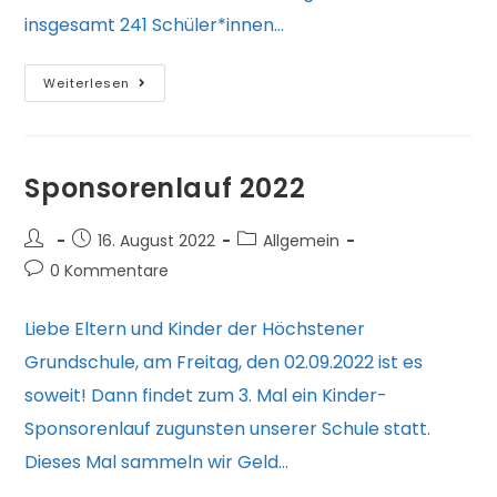
insgesamt 241 Schüler*innen…
Sponsorenlauf
Weiterlesen
2022
–
Ein
Sponsorenlauf 2022
voller
Erfolg!
Beitrags-
Beitrag
Beitrags-
16. August 2022
Allgemein
Autor:
veröffentlicht:
Kategorie:
Beitrags-
0 Kommentare
Kommentare:
Liebe Eltern und Kinder der Höchstener
Grundschule, am Freitag, den 02.09.2022 ist es
soweit! Dann findet zum 3. Mal ein Kinder-
Sponsorenlauf zugunsten unserer Schule statt.
Dieses Mal sammeln wir Geld…