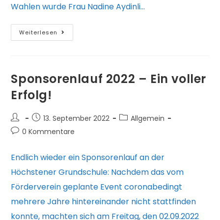
Wahlen wurde Frau Nadine Aydinli…
Vorstand
Weiterlesen
wiedergewählt
Sponsorenlauf 2022 – Ein voller
Erfolg!
Beitrags-
Beitrag
Beitrags-
13. September 2022
Allgemein
Autor:
veröffentlicht:
Kategorie:
Beitrags-
0 Kommentare
Kommentare:
Endlich wieder ein Sponsorenlauf an der
Höchstener Grundschule: Nachdem das vom
Förderverein geplante Event coronabedingt
mehrere Jahre hintereinander nicht stattfinden
konnte, machten sich am Freitag, den 02.09.2022