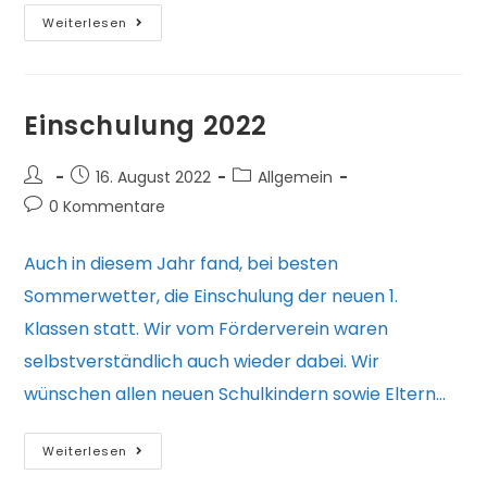
Sponsorenlauf
Weiterlesen
2022
Einschulung 2022
Beitrags-
Beitrag
Beitrags-
16. August 2022
Allgemein
Autor:
veröffentlicht:
Kategorie:
Beitrags-
0 Kommentare
Kommentare:
Auch in diesem Jahr fand, bei besten
Sommerwetter, die Einschulung der neuen 1.
Klassen statt. Wir vom Förderverein waren
selbstverständlich auch wieder dabei. Wir
wünschen allen neuen Schulkindern sowie Eltern…
Einschulung
Weiterlesen
2022