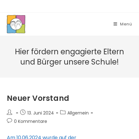
Zum
Inhalt
springen
Menü
Hier fördern engagierte Eltern
und Bürger unsere Schule!
Neuer Vorstand
Beitrags-
Beitrag
Beitrags-
13. Juni 2024
Allgemein
Autor:
veröffentlicht:
Kategorie:
Beitrags-
0 Kommentare
Kommentare:
Am 10.06.2024 wurde auf der