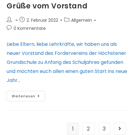
Grüße vom Vorstand
Beitrags-
Beitrag
Beitrags-
2. Februar 2022
Allgemein
Autor:
veröffentlicht:
Kategorie:
Beitrags-
0 Kommentare
Kommentare:
Liebe Eltern, liebe Lehrkräfte, wir haben uns als
neuer Vorstand des Fordervereins der Höchstener
Grundschule zu Anfang des Schuljahres gefunden
und möchten euch allen einen guten Start ins neue
Jahr…
Grüße
Weiterlesen
vom
Vorstand
1
2
3
Gehe zu