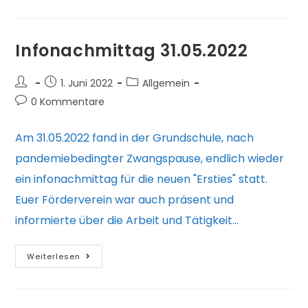
zu
ordentlichen
Mitgliederversammlung
Infonachmittag 31.05.2022
Vereinsjahr
2021/2022
Beitrags-
Beitrag
Beitrags-
1. Juni 2022
Allgemein
Autor:
veröffentlicht:
Kategorie:
Beitrags-
0 Kommentare
Kommentare:
Am 31.05.2022 fand in der Grundschule, nach
pandemiebedingter Zwangspause, endlich wieder
ein infonachmittag für die neuen "Ersties" statt.
Euer Förderverein war auch präsent und
informierte über die Arbeit und Tätigkeit…
Infonachmittag
Weiterlesen
31.05.2022