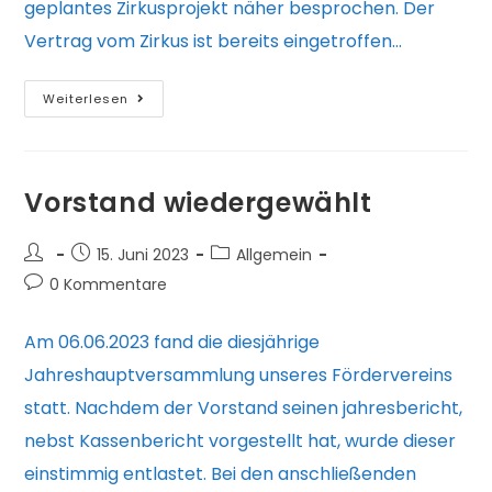
geplantes Zirkusprojekt näher besprochen. Der
Vertrag vom Zirkus ist bereits eingetroffen…
Projekt
Weiterlesen
„Zirkus“
Vorstand wiedergewählt
Beitrags-
Beitrag
Beitrags-
15. Juni 2023
Allgemein
Autor:
veröffentlicht:
Kategorie:
Beitrags-
0 Kommentare
Kommentare:
Am 06.06.2023 fand die diesjährige
Jahreshauptversammlung unseres Fördervereins
statt. Nachdem der Vorstand seinen jahresbericht,
nebst Kassenbericht vorgestellt hat, wurde dieser
einstimmig entlastet. Bei den anschließenden