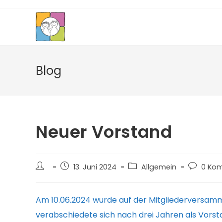
Zum
Inhalt
springen
Blog
Neuer Vorstand
Beitrags-
Beitrag
Beitrags-
Beitrags-
13. Juni 2024
Allgemein
0 Ko
Autor:
veröffentlicht:
Kategorie:
Komment
Am 10.06.2024 wurde auf der Mitgliederversamml
verabschiedete sich nach drei Jahren als Vorst