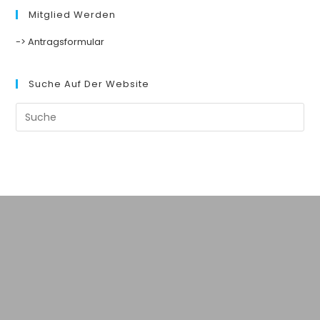
Mitglied Werden
2016/2017
-> Antragsformular
Suche Auf Der Website
Suche
nach: