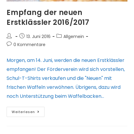
Empfang der neuen
Erstklässler 2016/2017
Beitrags-
Beitrag
Beitrags-
13. Juni 2016
Allgemein
Autor:
veröffentlicht:
Kategorie:
Beitrags-
0 Kommentare
Kommentare:
Morgen, am 14. Juni, werden die neuen Erstklässler
empfangen! Der Förderverein wird sich vorstellen,
Schul-T-Shirts verkaufen und die "Neuen" mit
frischen Waffeln verwöhnen. Übrigens, dazu wird
noch Unterstützung beim Waffelbacken…
Empfang
Weiterlesen
der
neuen
Erstklässler