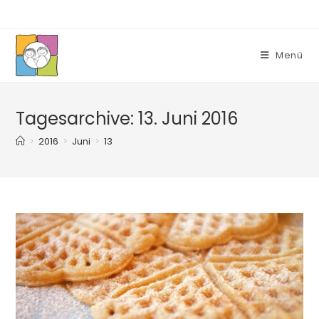
Zum
Inhalt
springen
Menü
Tagesarchive: 13. Juni 2016
>
2016
>
Juni
>
13