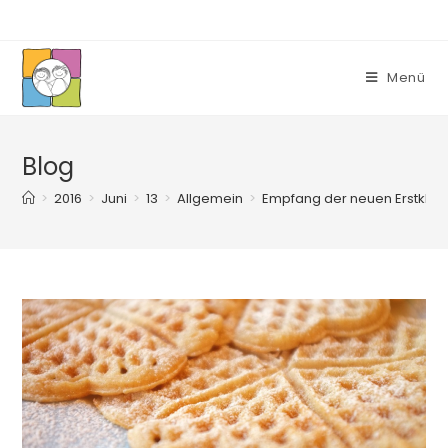
Zum
Inhalt
springen
Menü
Blog
>
2016
>
Juni
>
13
>
Allgemein
>
Empfang der neuen Erstkläss