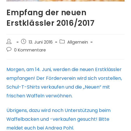
Empfang der neuen
Erstklässler 2016/2017
Beitrags-
Beitrag
Beitrags-
13. Juni 2016
Allgemein
Autor:
veröffentlicht:
Kategorie:
Beitrags-
0 Kommentare
Kommentare:
Morgen, am 14. Juni, werden die neuen Erstklässler
empfangen! Der Förderverein wird sich vorstellen,
Schul-T-Shirts verkaufen und die „Neuen“ mit
frischen Waffeln verwöhnen.
Übrigens, dazu wird noch Unterstützung beim
Waffelbacken und -verkaufen gesucht! Bitte
meldet euch bei Andrea Pohl.