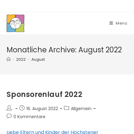
Zum
Inhalt
springen
Menü
Monatliche Archive: August 2022
>
2022
>
August
Sponsorenlauf 2022
Beitrags-
Beitrag
Beitrags-
16. August 2022
Allgemein
Autor:
veröffentlicht:
Kategorie:
Beitrags-
0 Kommentare
Kommentare:
Liebe Eltern und Kinder der Höchstener