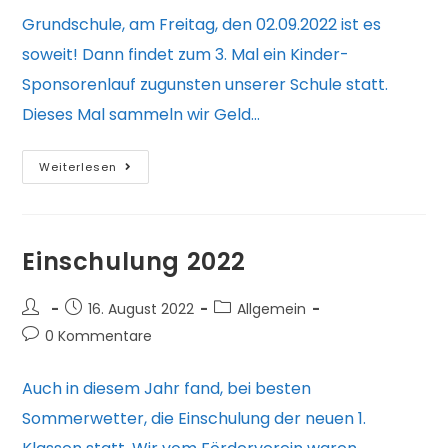
Grundschule, am Freitag, den 02.09.2022 ist es
soweit! Dann findet zum 3. Mal ein Kinder-
Sponsorenlauf zugunsten unserer Schule statt.
Dieses Mal sammeln wir Geld…
Sponsorenlauf
Weiterlesen
2022
Einschulung 2022
Beitrags-
Beitrag
Beitrags-
16. August 2022
Allgemein
Autor:
veröffentlicht:
Kategorie:
Beitrags-
0 Kommentare
Kommentare:
Auch in diesem Jahr fand, bei besten
Sommerwetter, die Einschulung der neuen 1.